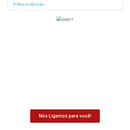
Nossa Missão
Segurança é sempre indispensável. Principalmente
para famílias que passam o dia todo fora ou se
preocupam com o cuidado dos filhos que ficam
sozinhos em casa. Para isso, o
DVR e um sistema de
câmeras integrado
é essencial, dessa forma você
conta com o equipamento completo para ser instalado
e com todos os controles para ter os arquivos de
imagens.
Nós Ligamos para você!